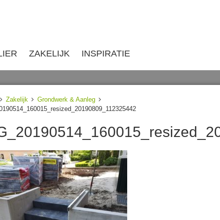
LIER
ZAKELIJK
INSPIRATIE
Zakelijk
Grondwerk & Aanleg
0190514_160015_resized_20190809_112325442
G_20190514_160015_resized_2