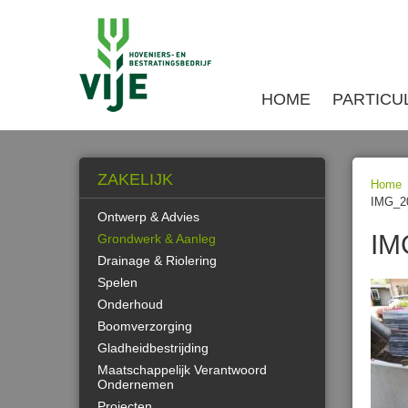
HOME
PARTICU
ZAKELIJK
Home
IMG_2
Ontwerp & Advies
IM
Grondwerk & Aanleg
Drainage & Riolering
Spelen
Onderhoud
Boomverzorging
Gladheidbestrijding
Maatschappelijk Verantwoord
Ondernemen
Projecten