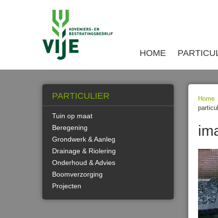
HOME
PARTICU
PARTICULIER
Home
particu
Tuin op maat
im
Beregening
Grondwerk & Aanleg
Drainage & Riolering
Onderhoud & Advies
Boomverzorging
Projecten