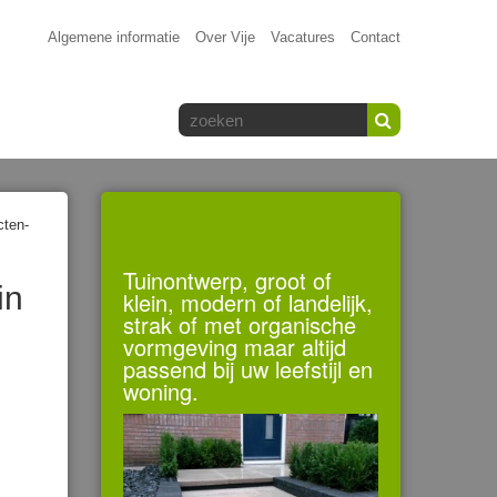
Algemene informatie
Over Vije
Vacatures
Contact
cten-
Tuinontwerp, groot of
in
klein, modern of landelijk,
strak of met organische
vormgeving maar altijd
passend bij uw leefstijl en
woning.