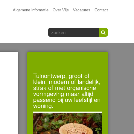
Algemene informatie
Over Vije
Vacatures
Contact
Tuinontwerp, groot of
klein, modern of landelijk,
strak of met organische
vormgeving maar altijd
passend bij uw leefstijl en
woning.