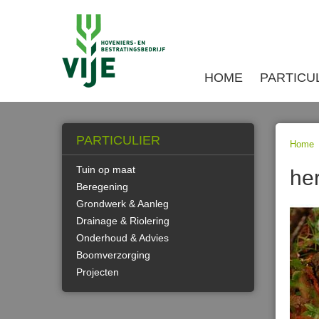
HOME
PARTICU
PARTICULIER
Home
Tuin op maat
her
Beregening
Grondwerk & Aanleg
Drainage & Riolering
Onderhoud & Advies
Boomverzorging
Projecten