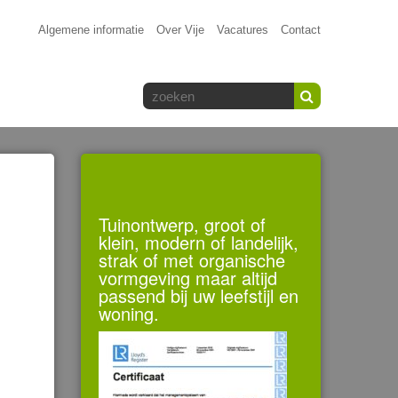
Algemene informatie
Over Vije
Vacatures
Contact
Tuinontwerp, groot of
klein, modern of landelijk,
strak of met organische
vormgeving maar altijd
passend bij uw leefstijl en
woning.