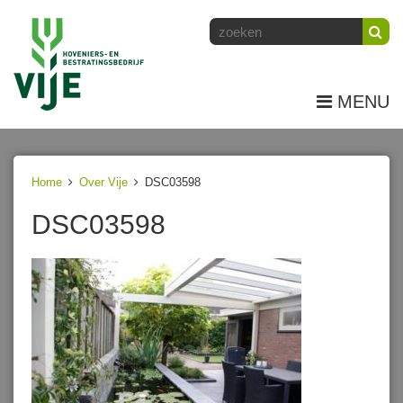
MENU
Home
Over Vije
DSC03598
DSC03598