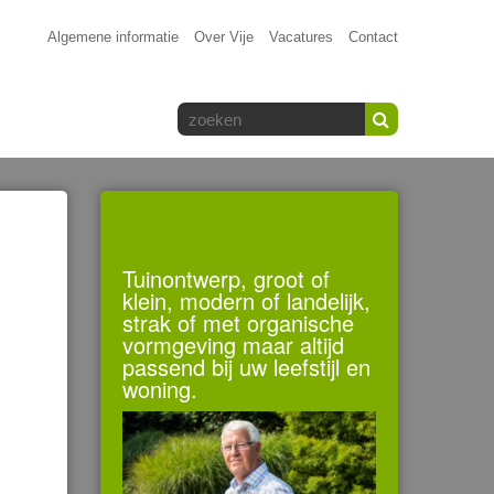
Algemene informatie
Over Vije
Vacatures
Contact
Tuinontwerp, groot of
klein, modern of landelijk,
strak of met organische
vormgeving maar altijd
passend bij uw leefstijl en
woning.