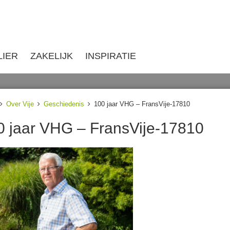
LIER
ZAKELIJK
INSPIRATIE
Over Vije
Geschiedenis
100 jaar VHG – FransVije-17810
0 jaar VHG – FransVije-17810