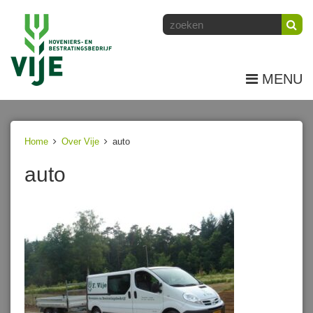
MENU
Home
Over Vije
auto
auto