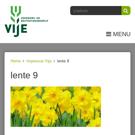
MENU
Home
Impressie Vije
lente 9
lente 9