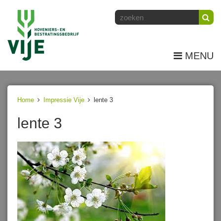
MENU
Home
Impressie Vije
lente 3
lente 3