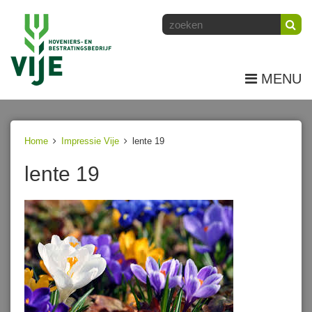
MENU
Home
Impressie Vije
lente 19
lente 19